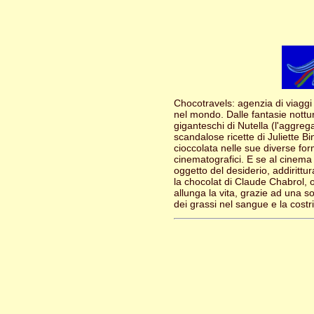
Chocotravels: agenzia di viaggi
nel mondo. Dalle fantasie nottur
giganteschi di Nutella (l'aggreg
scandalose ricette di Juliette Bi
cioccolata nelle sue diverse fo
cinematografici. E se al cinem
oggetto del desiderio, addiritt
la chocolat di Claude Chabrol, 
allunga la vita, grazie ad una s
dei grassi nel sangue e la costri